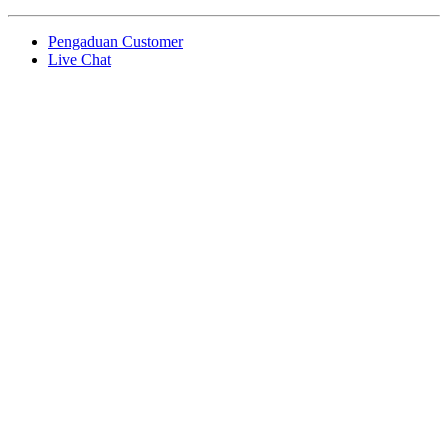
Pengaduan Customer
Live Chat