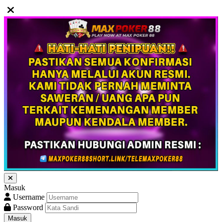
Masuk
Username
Password
Masuk